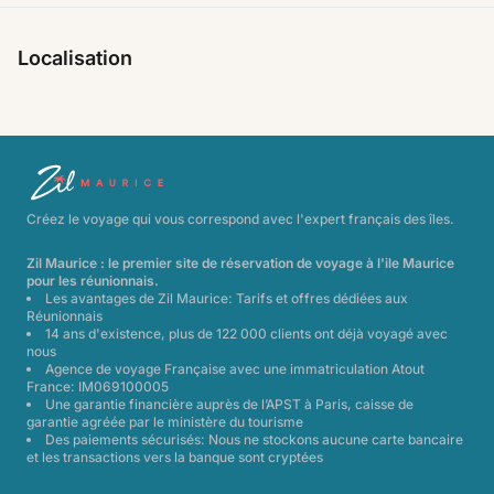
Localisation
Créez le voyage qui vous correspond avec l'expert français des îles.
Zil Maurice : le premier site de réservation de voyage à l'ile Maurice
pour les réunionnais.
Les avantages de Zil Maurice: Tarifs et offres dédiées aux
Réunionnais
14 ans d'existence, plus de 122 000 clients ont déjà voyagé avec
nous
Agence de voyage Française avec une immatriculation Atout
France: IM069100005
Une garantie financière auprès de l’APST à Paris, caisse de
garantie agréée par le ministère du tourisme
Des paiements sécurisés: Nous ne stockons aucune carte bancaire
et les transactions vers la banque sont cryptées