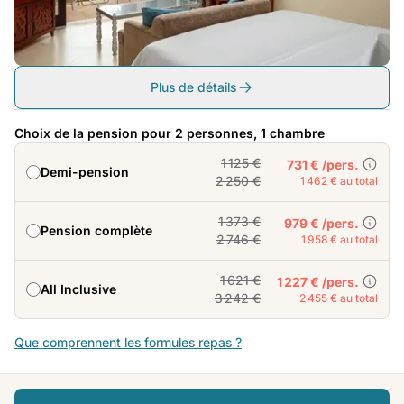
Plus de détails
Choix de la pension pour 2 personnes, 1 chambre
1 125 €
731 € /pers.
Demi-pension
2 250 €
1 462 € au total
1 373 €
979 € /pers.
Pension complète
2 746 €
1 958 € au total
1 621 €
1 227 € /pers.
All Inclusive
3 242 €
2 455 € au total
Que comprennent les formules repas ?