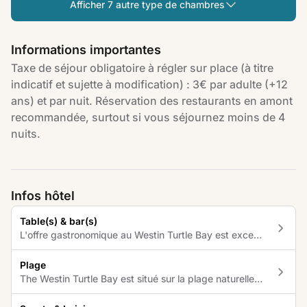
Afficher 7 autre type de chambres
Informations importantes
Taxe de séjour obligatoire à régler sur place (à titre
indicatif et sujette à modification) : 3€ par adulte (+12
ans) et par nuit. Réservation des restaurants en amont
recommandée, surtout si vous séjournez moins de 4
nuits.
Infos hôtel
Table(s) & bar(s)
L'offre gastronomique au Westin Turtle Bay est exceptionnelle, tant au niveau qualité que quantité : SEASONAL TASTES : Savourez une cuisine moderne internationale avec une cuisine interactive tout au long de la journée et des soirées à thème. Ouvert pour le petit-déjeuner de 6h30 à 10h30 et le dîner de 19h00 à 22h30. KANGAN : Découvrez des menus indiens authentiques revisités et une table de live tandoori. Il propose souvent deux services : un plus tôt en soirée (idéal pour les familles) et un second un peu plus tard (à privilégier pour les couples ou les groupes d'amis). Ouvert pour le dîner de 19h00 à 22h00, sur réservation. FUSION : Spécialisé dans la cuisine d’inspiration japonaise, optez pour des sushis et une cuisine teppanyaki en bord de plage. Ouvert pour le dîner de 19h00 à 22h00, sur réservation. BEACH GRILL : Situé aux abords de la piscine, ce restaurant propose une variété de viandes, poissons et fruits de mer. Ouvert pour le déjeuner de 12h00 à 15h00 et le dîner de 19h30 à 22h00 (soirée à thème - mauricienne ou asiatique - avec supplément). MYSTIQUE : Concept de bar-salon de style contemporain, découvrez de délicieux plats pan-asiatiques et une sélection impressionnante de cocktails. Bar ouvert de 9h00 à minuit. Ouvert pour le déjeuner de 12h00 à 15h00 et le dîner de 19h30 à 22h30. RETREAT BAR : Sirotez de délicieux cocktails soigneusement conçus par des mixologues dévoués, et faites votre choix parmi la plus grande sélection de rhums locaux et internationaux de l’île. Ouvert de 10h00 à 23h00. Des soirées thématiques peuvent être organisées par l’hôtel, comme la Soirée Homards & Crevettes, la Soirée du Pêcheur, la soirée BBQ ou encore un atelier de création de cocktails au The Retreat. The Westin Turtle Bay souhaite limiter son impact sur l'environnement. Chaque lundi, l'hôtel ne sert pas de viande rouge (sauf sur demande). Au sein de son établissement, les herbes aromatiques poussent sur place et des dîners spéciaux sont préparés et servis au sein du potager. Renseignement et réservation sur place. Des alternatives végétariennes et véganes sont servies sur demande. Réservation en amont fortement recommandée, surtout si vous séjournez moins de 4 nuits. Si vous restez plus longtemps, vous pourrez réserver votre table lors de votre arrivée à l'hôtel. Tenue chic-décontractée en soirée (pantalon long pour les hommes). Un service en chambre est proposé sur demande, avec supplément. Des alternatives végétariennes et véganes sont servies sur demande. Possibilité d'organiser des dîners privés ou de commander des paniers pique-niques, sur demande, avec supplément.
Plage
The Westin Turtle Bay est situé sur la plage naturelle de la baie aux Tortues, faisant face au parc marin. Cette plage est formée de plusieurs criques encadrées par les roches granitiques. Baie aux Tortues : Bordant le parc marin de Balaclava, la Baie aux Tortues est le lieu privilégié pour plonger et admirer les coraux et poissons colorés. Il est recommandé de porter des chaussures de plage.