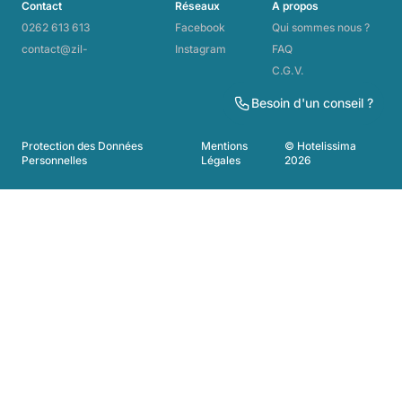
Contact
Réseaux
A propos
0262 613 613
Facebook
Qui sommes nous ?
contact@zil-
Instagram
FAQ
maurice.re
C.G.V.
Formalités
Besoin d'un conseil ?
Nos engagements
Protection des Données
Mentions
© Hotelissima
Personnelles
Légales
2026