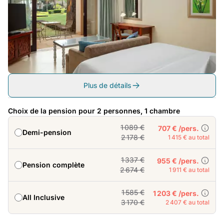
Plus de détails
Choix de la pension pour 2 personnes, 1 chambre
1 089 €
707 € /pers.
Demi-pension
2 178 €
1 415 € au total
1 337 €
955 € /pers.
Pension complète
2 674 €
1 911 € au total
1 585 €
1 203 € /pers.
All Inclusive
3 170 €
2 407 € au total