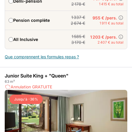
Demi-pension
2 178 €
1 415 € au total
1 337 €
955 € /pers.
Pension complète
2 674 €
1 911 € au total
1 585 €
1 203 € /pers.
All Inclusive
3 170 €
2 407 € au total
Que comprennent les formules repas ?
Junior Suite King + "Queen"
63 m²
Annulation GRATUITE
Jusqu'à -36%